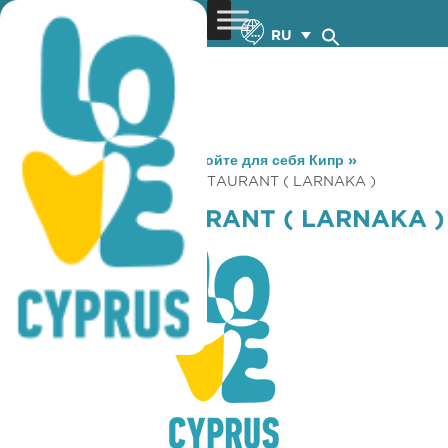
RU
You are here:
Home
»
Откройте для себя Кипр
»
Gastronomy
»
KITSIOS RESTAURANT ( LARNAKA )
KITSIOS RESTAURANT ( LARNAKA )