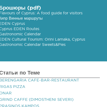
Брошюры (pdf)
Flavours of Cyprus: A food guide for visitors
Кипр Винные маршруты
EDEN Cyprus
Cyprus EDEN Routes
Gastronomic Calendar
EDEN Cultural Tourism: Orini Larnaka, Cyprus
Gastronomic Calendar Sweets&Pies
Статьи по Теме
BERENGARIA CAFE-BAR-RESTAURANT
RIGAS PIZZA
ONAR
GRIND CAFFE (DIMOSTHENI SEVERI)
PRASINOS KAMPOS