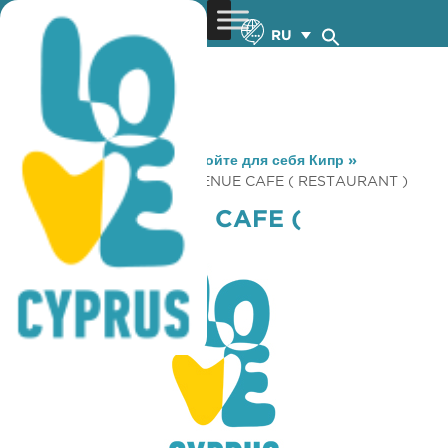
RU
You are here:
Home
»
Откройте для себя Кипр
»
Gastronomy
»
KORIVOS VENUE CAFE ( RESTAURANT )
KORIVOS VENUE CAFE (
RESTAURANT )