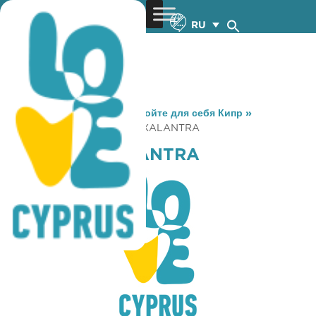
RU
You are here:
Home
»
Откройте для себя Кипр
»
Gastronomy
»
KOUTOUKI XALANTRA
KOUTOUKI XALANTRA