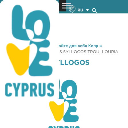
RU
You are here:
Home
»
Откройте для себя Кипр
»
Gastronomy
»
KYNIGETIKOS SYLLOGOS TROULLOURIA
KYNIGETIKOS SYLLOGOS
TROULLOURIA