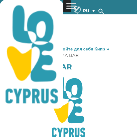
RU
You are here:
Home
»
Откройте для себя Кипр
»
Gastronomy
»
LILA IZAKAYA BAR
LILA IZAKAYA BAR