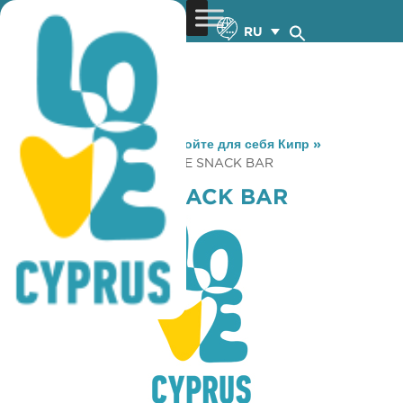
RU
You are here:
Home
»
Откройте для себя Кипр
»
Gastronomy
»
MALOS CAFE SNACK BAR
MALOS CAFE SNACK BAR