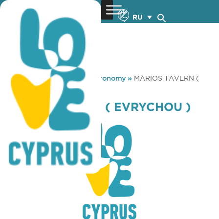
RU
You are here:
Home
»
Gastronomy
»
MARIOS TAVERN (
EVRYCHOU )
MARIOS TAVERN ( EVRYCHOU )