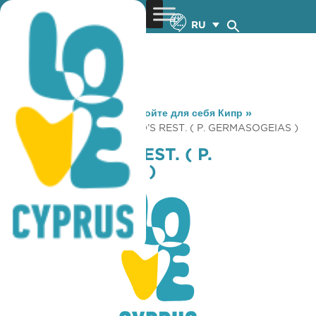
RU
You are here:
Home
»
Откройте для себя Кипр
»
Gastronomy
»
MC DONALD’S REST. ( P. GERMASOGEIAS )
MC DONALD’S REST. ( P.
GERMASOGEIAS )