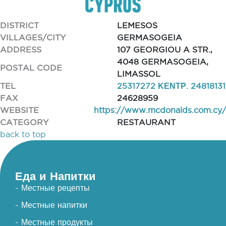
DISTRICT
LEMESOS
VILLAGES/CITY
GERMASOGEIA
ADDRESS
107 GEORGIOU A STR.,
4048 GERMASOGEIA,
POSTAL CODE
LIMASSOL
TEL
25317272 ΚΕΝΤΡ. 24818131
FAX
24628959
WEBSITE
https://www.mcdonalds.com.cy/
CATEGORY
RESTAURANT
back to top
Еда и Напитки
- Местные рецепты
- Местные напитки
- Местные продукты