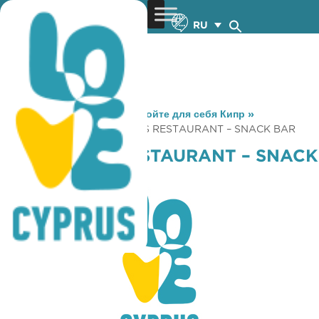
RU
You are here:
Home
»
Откройте для себя Кипр
»
Gastronomy
»
OINOKOROS RESTAURANT – SNACK BAR
OINOKOROS RESTAURANT – SNACK
BAR