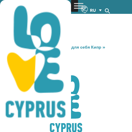
RU
You are here:
Home
»
Откройте для себя Кипр
»
Gastronomy
»
OLD DA VINCI
OLD DA VINCI