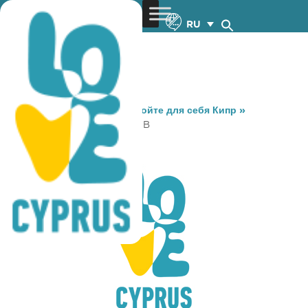
RU
You are here:
Home
»
Откройте для себя Кипр
»
Gastronomy
»
OLYMPIC PUB
OLYMPIC PUB