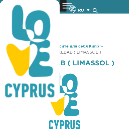
RU
You are here:
Home
»
Откройте для себя Кипр
»
Gastronomy
»
OTHELLOS KEBAB ( LIMASSOL )
OTHELLOS KEBAB ( LIMASSOL )