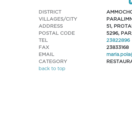
DISTRICT
AMMOCH
VILLAGES/CITY
PARALIMN
ADDRESS
51, PROT
POSTAL CODE
5296, PA
TEL
23822896
FAX
23833168
EMAIL
maria.pola
CATEGORY
RESTAUR
back to top