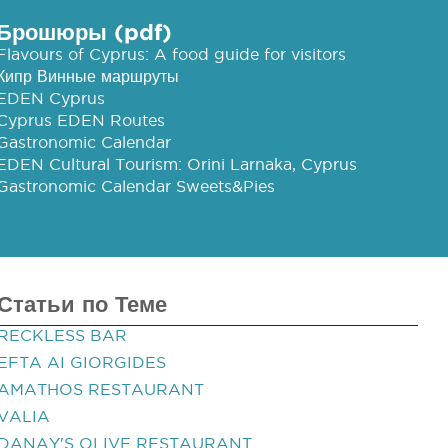
Брошюры (pdf)
Flavours of Cyprus: A food guide for visitors
Кипр Винные маршруты
EDEN Cyprus
Cyprus EDEN Routes
Gastronomic Calendar
EDEN Cultural Tourism: Orini Larnaka, Cyprus
Gastronomic Calendar Sweets&Pies
Статьи по Теме
RECKLESS BAR
EFTA AI GIORGIDES
AMATHOS RESTAURANT
VALIA
DANAY'S OLIVE RESTAURANT