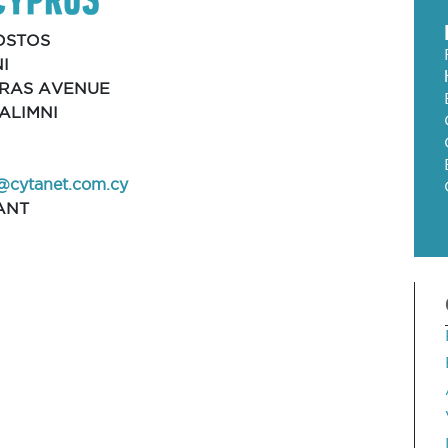
OSTOS
I
ARAS AVENUE
RALIMNI
@cytanet.com.cy
ANT