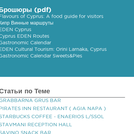
Брошюры (pdf)
Flavours of Cyprus: A food guide for visitors
Кипр Винные маршруты
EDEN Cyprus
Cyprus EDEN Routes
Gastronomic Calendar
EDEN Cultural Tourism: Orini Larnaka, Cyprus
Gastronomic Calendar Sweets&Pies
Статьи по Теме
GRABBARNA GRUS BAR
PIRATES INN RESTAURANT ( AGIA NAPA )
STARBUCKS COFFEE - ENAERIOS L/SSOL
STAVMANI RECEPTION HALL
SAVINO SNACK BAR