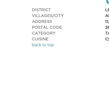
DISTRICT
L
VILLAGES/CITY
A
ADDRESS
1
POSTAL CODE
2
CATEGORY
T
CUISINE
C
back to top