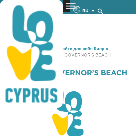
RU
You are here:
Home
»
Откройте для себя Кипр
»
Gastronomy
»
PANAYIOTIS GOVERNOR’S BEACH
RESTAURANT
PANAYIOTIS GOVERNOR’S BEACH
RESTAURANT