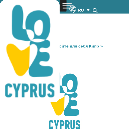
RU
You are here:
Home
»
Откройте для себя Кипр
»
Gastronomy
»
PANINIS
PANINIS