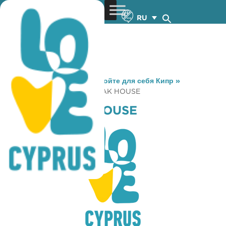
RU
You are here:
Home
»
Откройте для себя Кипр
»
Gastronomy
»
PANOS STEAK HOUSE
PANOS STEAK HOUSE