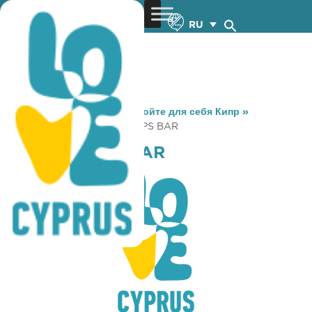
RU
You are here:
Home
»
Откройте для себя Кипр
»
Gastronomy
»
PAPHIAN VIPS BAR
PAPHIAN VIPS BAR