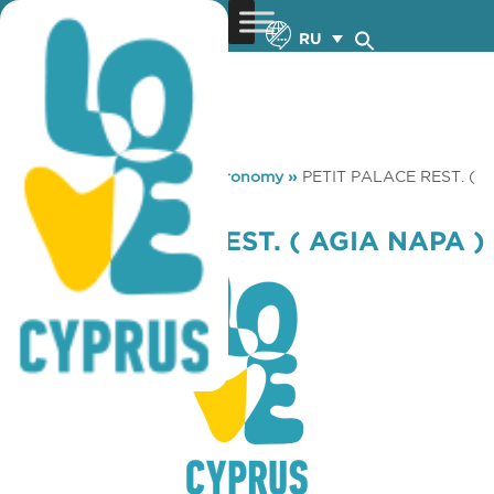
RU
You are here:
Home
»
Gastronomy
»
PETIT PALACE REST. (
AGIA NAPA )
PETIT PALACE REST. ( AGIA NAPA )