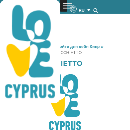
RU
You are here:
Home
»
Откройте для себя Кипр
»
Gastronomy
»
PICCOLO VECCHIETTO
PICCOLO VECCHIETTO