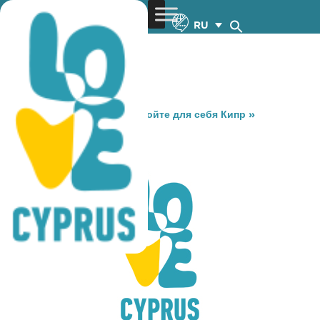
RU
You are here:
Home
»
Откройте для себя Кипр
»
Gastronomy
»
PITOT
PITOT