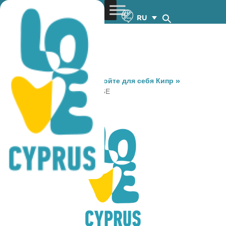
RU
You are here:
Home
»
Откройте для себя Кипр
»
Gastronomy
»
PIZZA HOUSE
PIZZA HOUSE