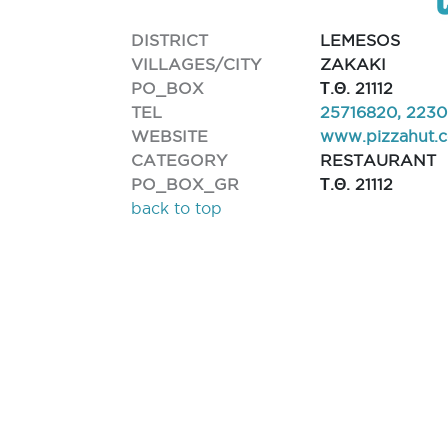
DISTRICT
LEMESOS
VILLAGES/CITY
ZAKAKI
PO_BOX
Τ.Θ. 21112
TEL
25716820, 2230
WEBSITE
www.pizzahut.
CATEGORY
RESTAURANT
PO_BOX_GR
Τ.Θ. 21112
back to top