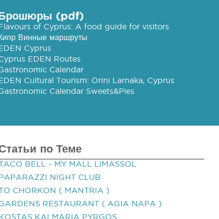
Брошюры (pdf)
Flavours of Cyprus: A food guide for visitors
Кипр Винные маршруты
EDEN Cyprus
Cyprus EDEN Routes
Gastronomic Calendar
EDEN Cultural Tourism: Orini Larnaka, Cyprus
Gastronomic Calendar Sweets&Pies
Статьи по Теме
TACO BELL - MY MALL LIMASSOL
PAPARAZZI NIGHT CLUB
TO CHORKON ( MANTRIA )
GARDENS RESTAURANT ( AGIA NAPA )
KOSTAS KAI MARIA PYRGOS