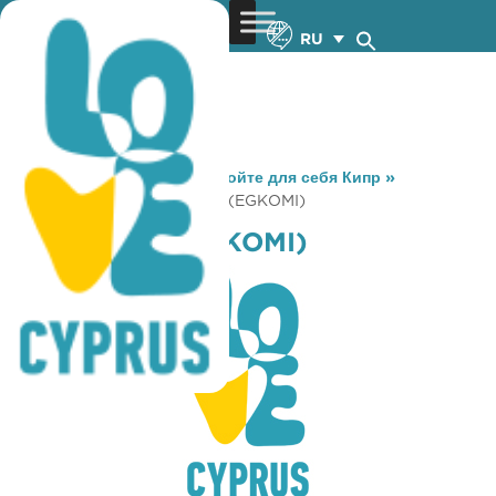
RU
You are here:
Home
»
Откройте для себя Кипр
»
Gastronomy
»
PIZZA MINE (EGKOMI)
PIZZA MINE (EGKOMI)