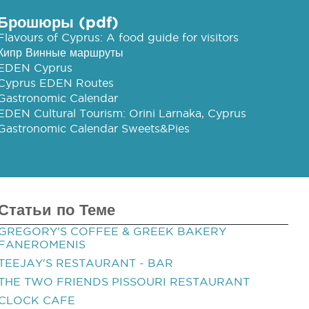
Брошюры (pdf)
Flavours of Cyprus: A food guide for visitors
Кипр Винные маршруты
EDEN Cyprus
Cyprus EDEN Routes
Gastronomic Calendar
EDEN Cultural Tourism: Orini Larnaka, Cyprus
Gastronomic Calendar Sweets&Pies
Статьи по Теме
GREGORY'S COFFEE & GREEK BAKERY
FANEROMENIS
TEEJAY'S RESTAURANT - BAR
THE TWO FRIENDS PISSOURI RESTAURANT
CLOCK CAFE