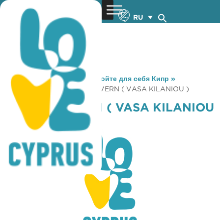
RU
You are here:
Home
»
Откройте для себя Кипр
»
Gastronomy
»
PYRKOS TAVERN ( VASA KILANIOU )
PYRKOS TAVERN ( VASA KILANIOU
)