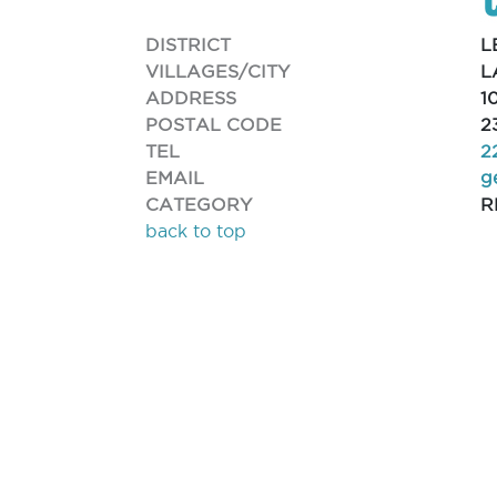
DISTRICT
L
VILLAGES/CITY
L
ADDRESS
1
POSTAL CODE
2
TEL
2
EMAIL
g
CATEGORY
R
back to top