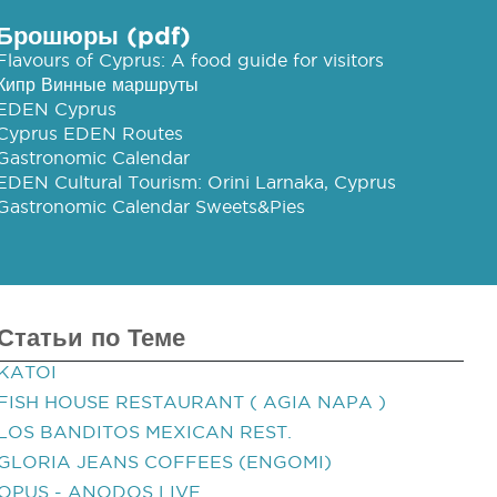
Брошюры (pdf)
Flavours of Cyprus: A food guide for visitors
Кипр Винные маршруты
EDEN Cyprus
Cyprus EDEN Routes
Gastronomic Calendar
EDEN Cultural Tourism: Orini Larnaka, Cyprus
Gastronomic Calendar Sweets&Pies
Статьи по Теме
KATOI
FISH HOUSE RESTAURANT ( AGIA NAPA )
LOS BANDITOS MEXICAN REST.
GLORIA JEANS COFFEES (ENGOMI)
OPUS - ANODOS LIVE