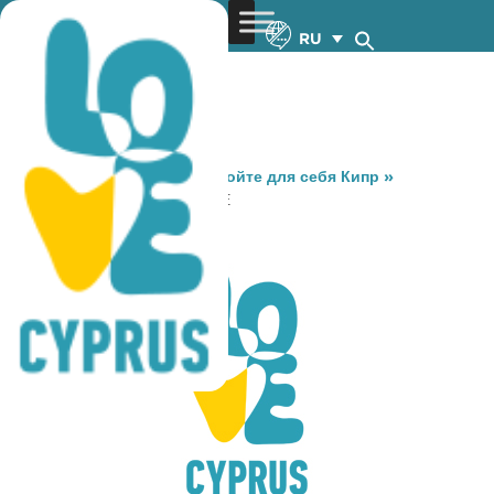
RU
You are here:
Home
»
Откройте для себя Кипр
»
Gastronomy
»
RESTOMARE
RESTOMARE