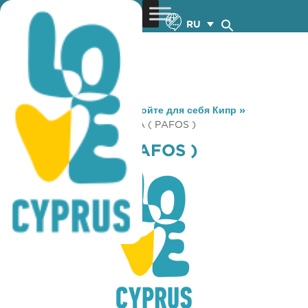
RU
You are here:
Home
»
Откройте для себя Кипр
»
Gastronomy
»
ROMA PIZZA ( PAFOS )
ROMA PIZZA ( PAFOS )