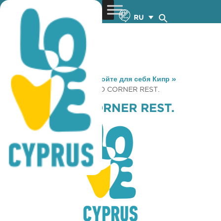
RU
You are here:
Home
»
Откройте для себя Кипр
»
Gastronomy
»
SIGMA FOOD CORNER REST.
SIGMA FOOD CORNER REST.