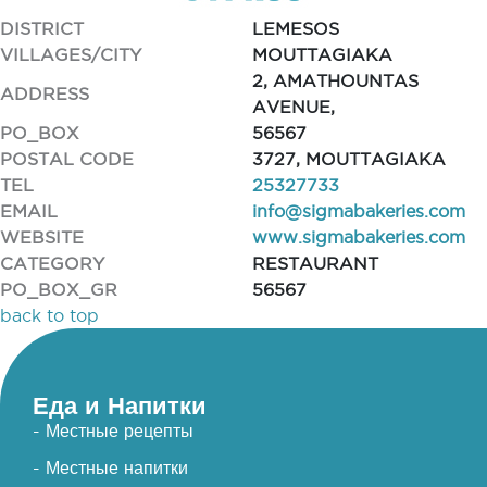
DISTRICT
LEMESOS
VILLAGES/CITY
MOUTTAGIAKA
2, AMATHOUNTAS
ADDRESS
AVENUE,
PO_BOX
56567
POSTAL CODE
3727, MOUTTAGIAKA
TEL
25327733
EMAIL
info@sigmabakeries.com
WEBSITE
www.sigmabakeries.com
CATEGORY
RESTAURANT
PO_BOX_GR
56567
back to top
Еда и Напитки
- Местные рецепты
- Местные напитки