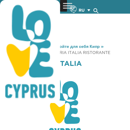
RU
You are here:
Home
»
Откройте для себя Кипр
»
Gastronomy
»
SPAGHETTERIA ITALIA RISTORANTE
SPAGHETTERIA ITALIA
RISTORANTE