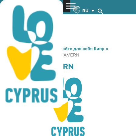
RU
You are here:
Home
»
Откройте для себя Кипр
»
Gastronomy
»
SYNANTISI TAVERN
SYNANTISI TAVERN