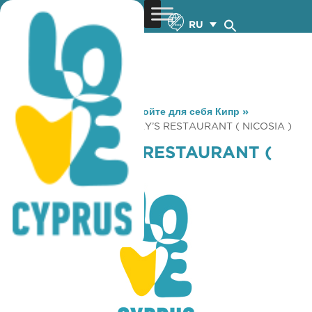
RU
You are here:
Home
»
Откройте для себя Кипр
»
Gastronomy
»
T. G. I. FRIDAY’S RESTAURANT ( NICOSIA )
T. G. I. FRIDAY’S RESTAURANT (
NICOSIA )