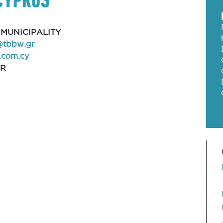
MUNICIPALITY
@tbbw.gr
com.cy
AR