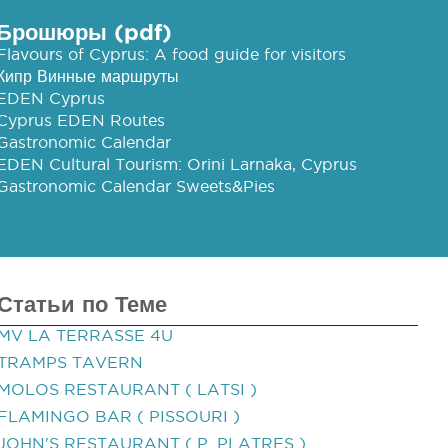
Брошюры (pdf)
Flavours of Cyprus: A food guide for visitors
Кипр Винные маршруты
EDEN Cyprus
Cyprus EDEN Routes
Gastronomic Calendar
EDEN Cultural Tourism: Orini Larnaka, Cyprus
Gastronomic Calendar Sweets&Pies
Статьи по Теме
MV LA TERRASSE 4U
TRAMPS TAVERN
MOLOS RESTAURANT ( LATSI )
FLAMINGO BAR ( PISSOURI )
JOHN'S RESTAURANT ( P. PLATRES )