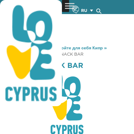
RU
You are here:
Home
»
Откройте для себя Кипр
»
Gastronomy
»
THE NEST SNACK BAR
THE NEST SNACK BAR