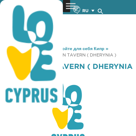
RU
You are here:
Home
»
Откройте для себя Кипр
»
Gastronomy
»
THE NEW INN TAVERN ( DHERYNIA )
THE NEW INN TAVERN ( DHERYNIA
)