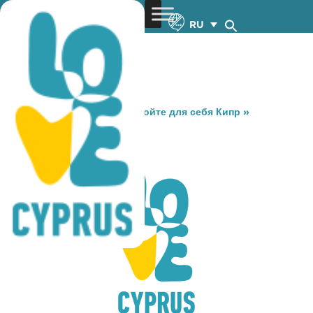
RU
You are here:
Home
»
Откройте для себя Кипр
»
Gastronomy
»
THIMARI
THIMARI