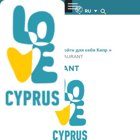
RU
You are here:
Home
»
Откройте для себя Кипр
»
Gastronomy
»
TIFLIS RESTAURANT
TIFLIS RESTAURANT