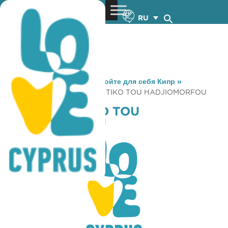
RU
You are here:
Home
»
Откройте для себя Кипр
»
Gastronomy
»
TO ARCHONTIKO TOU HADJIOMORFOU
TO ARCHONTIKO TOU
HADJIOMORFOU