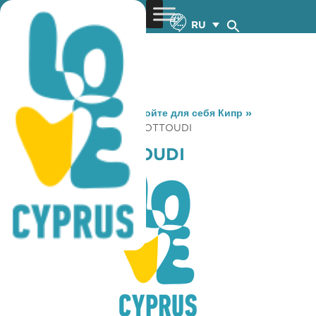
RU
You are here:
Home
»
Откройте для себя Кипр
»
Gastronomy
»
TO MIKRO LOTTOUDI
TO MIKRO LOTTOUDI