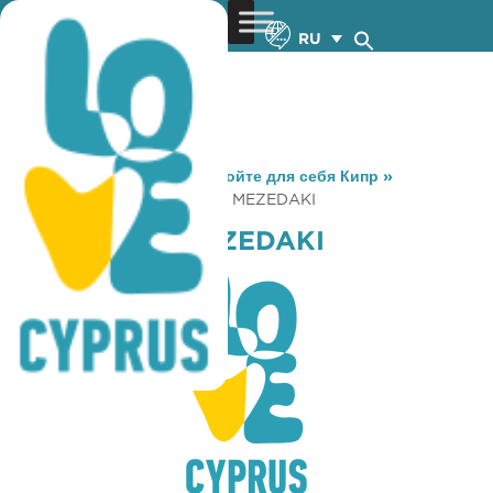
RU
You are here:
Home
»
Откройте для себя Кипр
»
Gastronomy
»
TSIPOURAKI MEZEDAKI
TSIPOURAKI MEZEDAKI