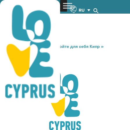
RU
You are here:
Home
»
Откройте для себя Кипр
»
Gastronomy
»
VINILYO
VINILYO