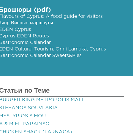
Брошюры (pdf)
Flavours of Cyprus: A food guide for visitors
Кипр Винные маршруты
EDEN Cyprus
Cyprus EDEN Routes
Gastronomic Calendar
EDEN Cultural Tourism: Orini Larnaka, Cyprus
Gastronomic Calendar Sweets&Pies
Статьи по Теме
BURGER KING METROPOLIS MALL
STEFANOS SOUVLAKIA
MYSTYRIOS SIMOU
A & M EL PARADISO
CHICKEN SHACK (LARNACA)