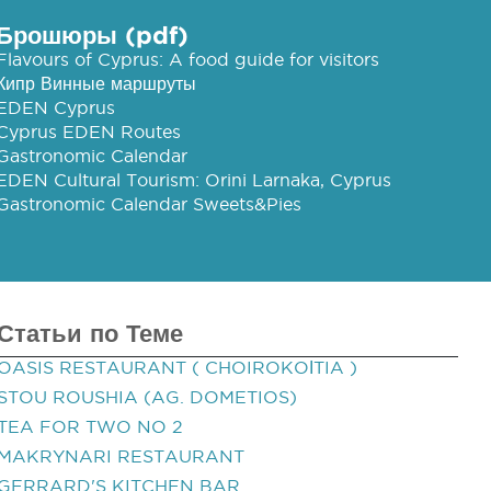
Брошюры (pdf)
Flavours of Cyprus: A food guide for visitors
Кипр Винные маршруты
EDEN Cyprus
Cyprus EDEN Routes
Gastronomic Calendar
EDEN Cultural Tourism: Orini Larnaka, Cyprus
Gastronomic Calendar Sweets&Pies
Статьи по Теме
OASIS RESTAURANT ( CHOIROKOΙTIA )
STOU ROUSHIA (AG. DOMETIOS)
TEA FOR TWO NO 2
MAKRYNARI RESTAURANT
GERRARD'S KITCHEN BAR