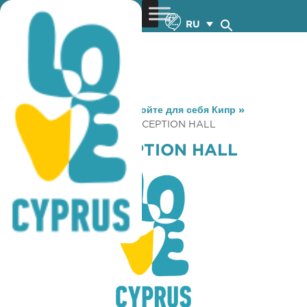
RU
You are here:
Home
»
Откройте для себя Кипр
»
Gastronomy
»
ZI. DI. PA. RECEPTION HALL
ZI. DI. PA. RECEPTION HALL