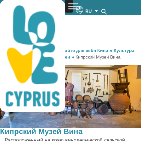
RU
You are here:
Home
»
Откройте для себя Кипр
»
Культура
и Религия
»
Музеи и Галереи
»
Кипрский Музей Вина
Кипрский Музей Вина
Расположенный на краю винодельческой сельской