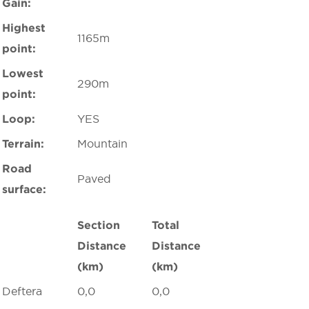
Gain:
Highest
1165m
point:
Lowest
290m
point:
Loop:
YES
Terrain:
Mountain
Road
Paved
surface:
Section
Total
Distance
Distance
(km)
(km)
Deftera
0,0
0,0