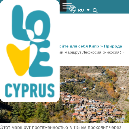
RU
You are here:
Home
»
Откройте для себя Кипр
»
Природа
»
Велоспорт
»
Велосипедный маршрут Лефкосия (никосия) –
Пицилия
Этот маршрут протяженностью в 115 км проходит через