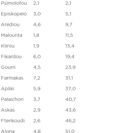
Psimolofou
2,1
2,1
Episkopeio
3,0
5,1
Arediou
4,6
9,7
Malounta
1,8
11,5
Klirou
1,9
13,4
Fikardou
6,0
19,4
Gourri
4,5
23,9
Farmakas
7,2
31,1
Apliki
5,9
37,0
Palaichori
3,7
40,7
Askas
2,9
43,6
Fterikoudi
2,6
46,2
Alona
4,8
51,0