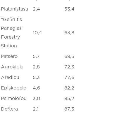
Platanistasa
2,4
53,4
“Gefiri tis
Panagias”
10,4
63,8
Forestry
Station
Mitsero
5,7
69,5
Agrokipia
2,8
72,3
Arediou
5,3
77,6
Episkopeio
4,6
82,2
Psimolofou
3,0
85,2
Deftera
2,1
87,3