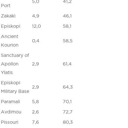
5,0
41,2
Port
Zakaki
4,9
46,1
Episkopi
12,0
58,1
Ancient
0,4
58,5
Kourion
Sanctuary of
Apollon
2,9
61,4
Ylatis
Episkopi
2,9
64,3
Military Base
Paramali
5,8
70,1
Avdimou
2,6
72,7
Pissouri
7,6
80,3