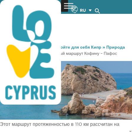
RU
You are here:
Home
»
Откройте для себя Кипр
»
Природа
»
Велоспорт
»
Велосипедный маршрут Кофину – Пафос
Этот маршрут протяженностью в 110 км рассчитан на