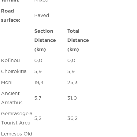
Road
Paved
surface:
Section
Total
Distance
Distance
(km)
(km)
Kofinou
0,0
0,0
Choirokitia
5,9
5,9
Moni
19,4
25,3
Ancient
5,7
31,0
Amathus
Gemrasogeia
5,2
36,2
Tourist Area
Lemesos Old