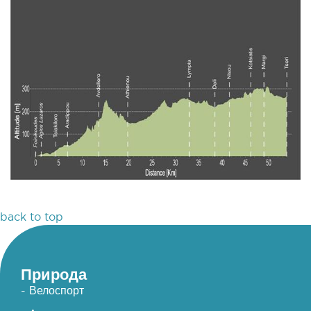
back to top
Природа
- Велоспорт