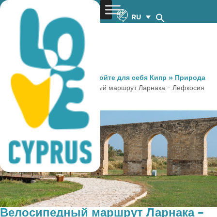
RU
You are here:
Home
»
Откройте для себя Кипр
»
Природа
»
Велоспорт
»
Велосипедный маршрут Ларнака – Лефкосия
(никосия)
Велосипедный маршрут Ларнака –