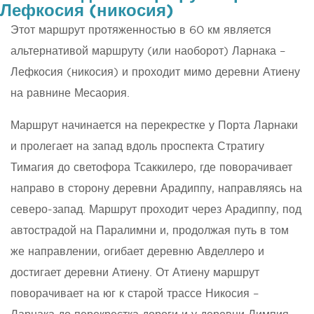
Лефкосия (никосия)
Этот маршрут протяженностью в 60 км является
альтернативой маршруту (или наоборот) Ларнака –
Лефкосия (никосия) и проходит мимо деревни Атиену
на равнине Месаория.
Маршрут начинается на перекрестке у Порта Ларнаки
и пролегает на запад вдоль проспекта Стратигу
Тимагия до светофора Тсаккилеро, где поворачивает
направо в сторону деревни Арадиппу, направляясь на
северо-запад. Маршрут проходит через Арадиппу, под
автострадой на Паралимни и, продолжая путь в том
же направлении, огибает деревню Авделлеро и
достигает деревни Атиену. От Атиену маршрут
поворачивает на юг к старой трассе Никосия –
Ларнака до перекрестка дороги и у деревни Лимпия