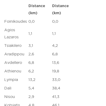
Distance
Distance
(km)
(km)
Foinikoudes
0,0
0,0
Agios
1,1
1,1
Lazaros
Tsiakilero
3,1
4,2
Aradippou
2,6
6,8
Avdellero
6,8
13,6
Athienou
6,2
19,8
Lympia
13,2
33,0
Dali
5,4
38,4
Nisou
2,9
41,3
Kotsiatis
4,8
46,1