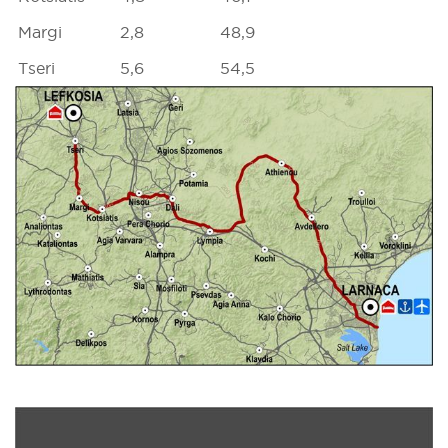
Margi
2,8
48,9
Tseri
5,6
54,5